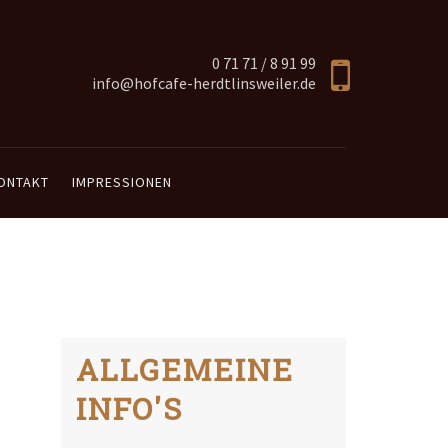
0 71 71 / 8 91 99
info@hofcafe-herdtlinsweiler.de
ONTAKT
IMPRESSIONEN
ALLGEMEINE
INFO'S