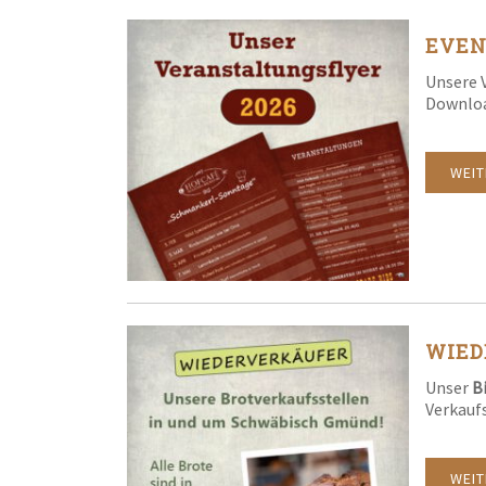
EVEN
Unsere 
Downloa
WEI
WIED
Unser
B
Verkaufs
WEI