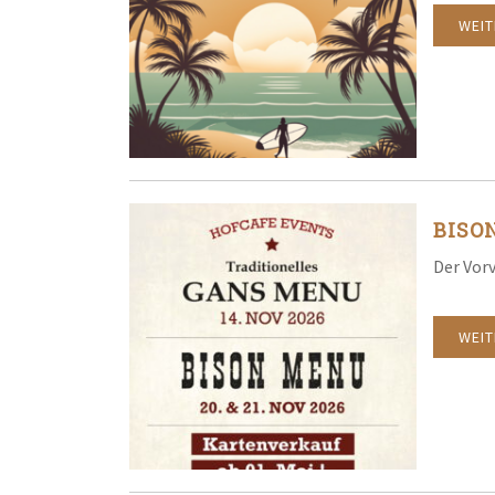
WEI
BISO
Der Vorv
WEI